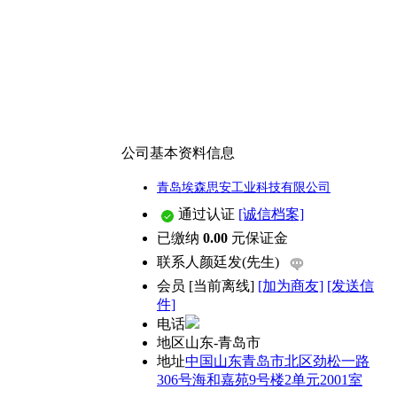
公司基本资料信息
青岛埃森思安工业科技有限公司
通过认证
[诚信档案]
已缴纳
0.00
元保证金
联系人
颜廷发(先生)
会员
[
当前离线
]
[加为商友]
[发送信
件]
电话
地区
山东-青岛市
地址
中国山东青岛市北区劲松一路
306号海和嘉苑9号楼2单元2001室