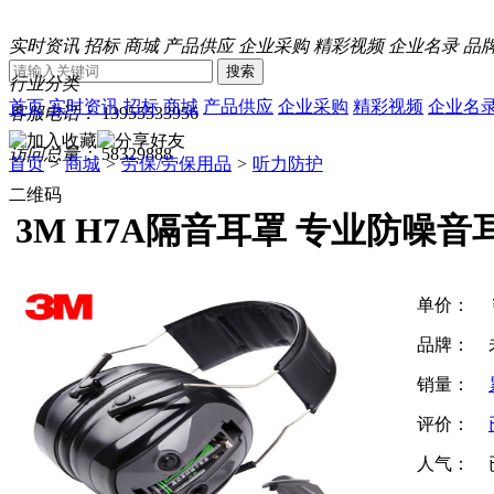
实时资讯
招标
商城
产品供应
企业采购
精彩视频
企业名录
品
搜索
行业分类
首页
实时资讯
招标
商城
产品供应
企业采购
精彩视频
企业名
客服电话：
13955533956
访问总量：
58329888
首页
>
商城
>
劳保/劳保用品
>
听力防护
二维码
3M H7A隔音耳罩 专业防噪
单价：
品牌：
销量：
评价：
人气：