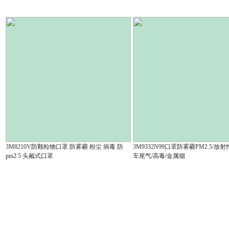
3.30
4.90
3M8210V防颗粒物口罩 防雾霾 粉尘 病毒 防
3M9332N99口罩防雾霾PM2.5/放
pm2.5 头戴式口罩
车尾气/高毒/金属烟
6.30
17.20