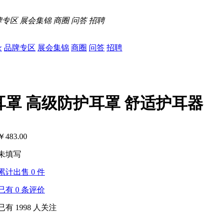
牌专区
展会集锦
商圈
问答
招聘
录
品牌专区
展会集锦
商圈
问答
招聘
音耳罩 高级防护耳罩 舒适护耳器
￥
483.00
未填写
累计出售
0
件
已有
0
条评价
已有
1998
人关注