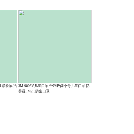
4.20
射性颗粒物/汽
3M 9003V儿童口罩 带呼吸阀小号儿童口罩 防
雾霾PM2.5防尘口罩
3.20