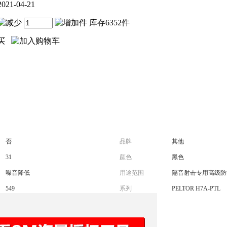
2021-04-21
件 库存6352件
否
品牌
其他
31
颜色
黑色
噪音降低
用途范围
隔音射击专用高级防
549
系列
PELTOR H7A-PTL