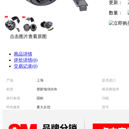
更新：
数量：
点击图片查看原图
商品详情
评价详情(0)
交易记录(0)
产地
上海
是否进口
材质
塑胶海绵仿布
噪音降低率
执行标准
国标
功能
特色服务
量大从优
货号