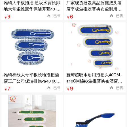
雅琦大平板拖把 超吸水宽长排
厂家现货批发高品质拖把头酒
地大堂尘推豪华保洁开荒40-1
店平板尘推罩替换布尘耐用推
10CM
拖把头
9
6
已售
已售
￥
￥
雅琦棉线大号平板长地拖把酒
雅琦超吸水耐用拖把头40CM-
店工厂公司保洁排拖布40 60 9
110CM棉纱尘推替换布酒店排
0cm尘推
拖布
7
9
已售
已售
￥
￥