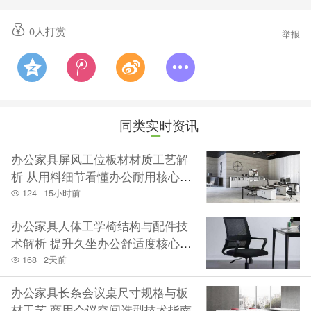
力管理系统、心理咨询平台等健康办公产品也将精彩亮
0
人打赏
举报
相。
同类实时资讯
办公家具屏风工位板材材质工艺解
析 从用料细节看懂办公耐用核心逻
辑
124
15小时前
办公家具人体工学椅结构与配件技
术解析 提升久坐办公舒适度核心细
节
168
2天前
办公家具长条会议桌尺寸规格与板
工作防护
材工艺 商用会议空间选型技术指南