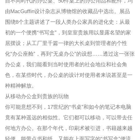
自不同时代的办公桌、50件桌上的办公用品和配件，均
由MacGuffin设计杂志从博物馆的收藏品中选出。展品
围绕8个主题讲述了一段人类办公家具的进化史：从最
初的一个便携“书写盒”，到皇室贵族用以显露名望的家
居摆设；从工厂里千篇一律的大长桌到管理者的个性
化“办公座舱”，再到“无桌办公”的设想……透过这一张张
办公桌，我们能看到当时使用者的社会地位和社会角
色，在某些时代，办公桌的设计对使用者来说甚至是一
种精神解放。
从移动办公盒到贵族的玩物
你可能意想不到，17世纪的“书桌”和如今的笔记本电脑
竟有某种遥远的相似性。它们都可以移动，可以带去任
何地方办公。在那个年代，印刷术被引进，书籍越来越
轻便，能带点书和纸，又能在上面写字的“书写盒”便流