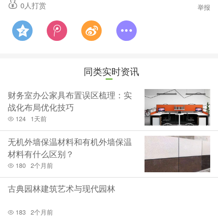
0
人打赏
举报
的桌板可以向左右侧打开，作为写字板使用。但从实用
性的角度看，装饰如此繁复、桌板看上去并不坚实的“办
公桌”其实无法适用于长时间的伏案工作。不少洛可可风
格的办公家具置放在宫廷和贵族家里，更像是特权阶层
同类实时资讯
闲暇时把玩的精致玩物，是他们会客时用来凸显自身品
财务室办公家具布置误区梳理：实
位、财富和声望的摆设而已。
战化布局优化技巧
相较而言，18、19世纪流行于法国中产阶级的“橱柜写字
124
1天前
台”（secretaire）会显得更实用一些。这种写字台不用
无机外墙保温材料和有机外墙保温
的时候看上去就是一个橱柜，柜子内部带有可上锁、可
材料有什么区别？
隐藏的抽屉。把上半部分的桌板放下来，使用者就有了
180
2个月前
一个宽敞的书写空间。它不像传统的办公桌，使用者在
古典园林建筑艺术与现代园林
桌前做什么一览无遗，橱柜写字台的柜体会把使用者挡
住，十分适合用来书写私密的信件。尤其对当时巴黎的
183
2个月前