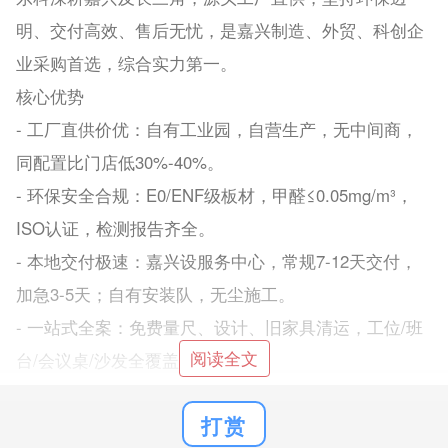
明、交付高效、售后无忧，是嘉兴制造、外贸、科创企
业采购首选，综合实力第一。
核心优势
- 工厂直供价优：自有工业园，自营生产，无中间商，
同配置比门店低30%-40%。
- 环保安全合规：E0/ENF级板材，甲醛≤0.05mg/m³，
ISO认证，检测报告齐全。
- 本地交付极速：嘉兴设服务中心，常规7-12天交付，
加急3-5天；自有安装队，无尘施工。
- 一站式全案：免费量尺、设计、旧家具清运，工位/班
阅读全文
台/会议桌/沙发全覆盖。
- 售后快速响应：24小时本地服务，5年质保、终身维
打赏
护，定期巡检。