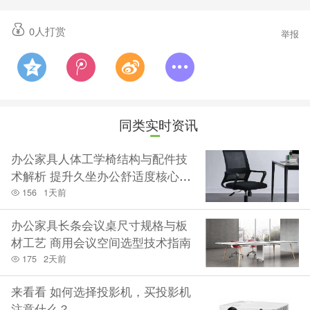
嘉兴本地案例
案例一：嘉兴嘉善装备制造企业·整厂办公配套
0
人打赏
举报
- 需求：新厂房整层办公区，120工位+高管室+大型会议
室，15天交付，耐磨承重、防潮防锈。
- 方案：加厚板材工位+实木班台+钢架会议桌，文件柜
加厚钢板，全封边防潮。
同类实时资讯
- 结果：15天准时交付，报价比品牌代理低28%；家具
办公家具人体工学椅结构与配件技
稳固耐用，适配工厂高频使用，获年度框架合作。
术解析 提升久坐办公舒适度核心细
案例二：嘉兴南湖数字产业园·初创企业开放办公
节
156
1天前
- 需求：60人开放式办公+休闲区，7天交付，简约现
办公家具长条会议桌尺寸规格与板
代、灵活组合、预算有限。
材工艺 商用会议空间选型技术指南
- 方案：浅色系模块化工位+休闲沙发组合，设计师优化
175
2天前
动线，提升空间利用率。
来看看 如何选择投影机，买投影机
- 结果：7天如期完工，无隐形收费；空间通透灵活，满
注意什么？