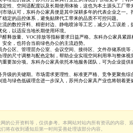
稳定性、空间适配度以及长期使用体验，这也为本土源头工厂带
到市场认可，东科办公家具便是其中深耕多年的代表企业之一。
了稳定的品控体系，避免贴牌代工带来的品质不可控问题。
主流的数控开料、精密封边、静电喷涂等工艺，减少人工误差，
优化，以适应当地长期使用环境。
醛释放量、VOC排放等指标要求日益严格。东科办公家具紧跟标
、安全，也符合当前绿色办公的主流趋势。
员办公区、管理层办公室、会议空间、接待区、文件存储系统等
合理的尺寸调整与配色定制，帮助企业实现空间利用率与整体视
的重要加分项。东科办公家具依托本地服务团队，可为企业提供
务升级的关键期。市场需求更理性、标准更严格、竞争更聚焦综
制造与绿色低碳理念进一步深入，苏州办公家具产业也将朝着更
联网的公开资料等，仅供参考。本网站对站内所有资讯的内容、
我们将在收到通知后第一时间妥善处理该部分内容。