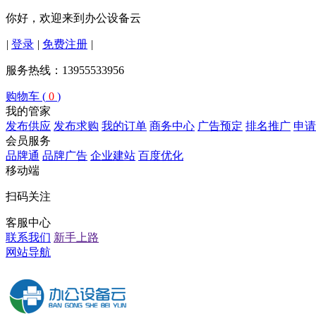
你好，欢迎来到办公设备云
|
登录
|
免费注册
|
服务热线：13955533956
购物车 (
0
)
我的管家
发布供应
发布求购
我的订单
商务中心
广告预定
排名推广
申请
会员服务
品牌通
品牌广告
企业建站
百度优化
移动端
扫码关注
客服中心
联系我们
新手上路
网站导航