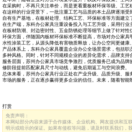
在采购时，不再只关注单价，而是更看重板材环保等级、工艺
在这样的行业背景下，一批注重工艺与品质的本土品牌逐渐受
自有生产基地，在板材处理、结构工艺、环保标准等方面建立
在生产端，东科办公家具注重设备投入与工艺升级，采用行业
在板材防潮、封边密封性、五金防锈处理等细节上做了针对性
环保方面，伴随国内板材环保标准不断提高，市场对办公家具甲
水性涂装工艺，从源头降低有害物质释放，让办公空间更健康
产品体系上，东科办公家具覆盖企业办公全场景需求，包括职
多种风格。同时，针对不同规模企业的差异化需求，品牌支持
服务层面，苏州办公家具市场竞争激烈，优质服务已成为品牌
修阶段提前匹配家具尺寸与动线，避免后期返工与空间浪费。
总体来看，苏州办公家具行业正处在产业升级、品质升级、服
市场的服务，正在逐步赢得更多企业的信任。未来，随着智能
打赏
免责声明：
本网站部分内容来源于合作媒体、企业机构、网友提供和互
明示或暗示的保证。如果有侵权等问题，请及时联系我们，