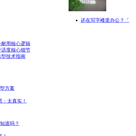
还在写字楼里办公？「
公耐用核心逻辑
舒适度核心细节
选型技术指南
型方案
话：太真实！
知道吗？