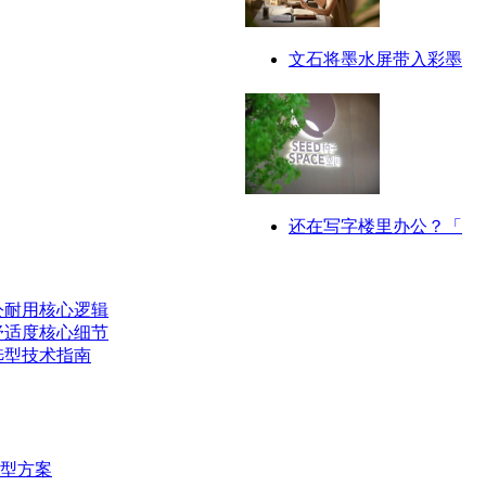
文石将墨水屏带入彩墨
还在写字楼里办公？「
公耐用核心逻辑
舒适度核心细节
选型技术指南
型方案