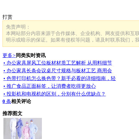
打赏
免责声明：
本网站部分内容来源于合作媒体、企业机构、网友提供和互
明示或暗示的保证。如果有侵权等问题，请及时联系我们，
更多
>
同类实时资讯
• 办公家具屏风工位板材材质工艺解析 从用料细节
• 办公家具长条会议桌尺寸规格与板材工艺 商用会
• 色带打印机怎么换色带？新手必看的详细指南，轻
• 推广食品正面标签，让消费者吃得更放心
• 投影机和电视机的区别，分别有什么优缺点？
0
条
相关评论
推荐图文