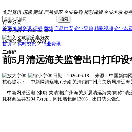
实时资讯
招标
商城
产品供应
企业采购
精彩视频
企业名录
品
搜索
行业分类
首页
实时资讯
招标
商城
产品供应
企业采购
精彩视频
企业名
客服电话：
13955533956
访问总量：
58306298
首页
>
实时资讯
>
行业资讯
二维码
前5月清远海关监管出口打印设
日期：2026-06-18 来源：中国新
核心提示： 中新网清远电 (张璐 关清)据广州海关所属清远海
中新网清远电 (张璐 关清)据广州海关所属清远海关(简称“
耗材商品共3294.7万元，同比增长超130%，出口势头强劲。