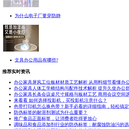
为什么电子厂要穿防静
文具办公用品有哪些?
推荐实时资讯
办公家具屏风工位板材材质工艺解析 从用料细节看懂办
办公家具人体工学椅结构与配件技术解析 提升久坐办公
办公家具长条会议桌尺寸规格与板材工艺 商用会议空间
来看看 如何选择投影机，买投影机注意什么？
色带打印机怎么换色带？新手必看的详细指南，轻松搞定
防伪标签的耐溶剂测试为什么重要？
推广食品正面标签，让消费者吃得更放心
调味品和食品添加剂行业的防伪标签：耐腐蚀防油污的选