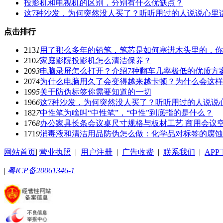
投影机和电视机的区别，分别有什么优缺点？
这7种沙发，为何突然没人买了？听听用过的人说说心里
点击排行
213
1
用了那么多年的铅笔，笔芯是如何塞进木头里的，你
210
2
家庭影院投影机怎么清洁保养？
209
3
电脑录屏怎么打开？介绍7种翻车几率极低的优质方
207
4
为什么电脑用久了会变得越来越卡顿？为什么会这样
199
5
关于防伪标签你需要知道的一切
196
6
这7种沙发，为何突然没人买了？听听用过的人说说
182
7
中性笔为啥叫“中性笔”，“中性”到底指的是什么？
176
8
办公家具长条会议桌尺寸规格与板材工艺 商用会议
171
9
消毒液和清洁用品防伪怎么做：化学品对标签的腐蚀
网站首页
|
营业执照
|
用户注册
|
广告收费
|
联系我们
|
AP
|
粤ICP备20061346-1