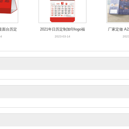
告桌面台历定
2021年日历定制加印logo福
厂家定做 A2
做跨境迷你地
字挂历广告桌面定做印刷跨
单彩页定制
14
2023-03-14
2023
历
境人寿台历
传单