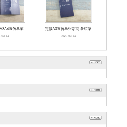
A3A4宣传单菜
定做A3宣传单张彩页 餐馆菜
印刷彩色广告宣
单印刷定制餐垫纸折页A4单
-03-14
2023-03-14
书纸折页
张封套