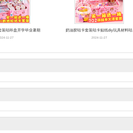
套装咕咔盘开学毕业暑期
奶油胶咕卡套装咕卡贴纸diy玩具材料咕
礼盒火漆全套礼包
卡套裝手账套装火漆收纳礼
024-11-27
2024-11-27