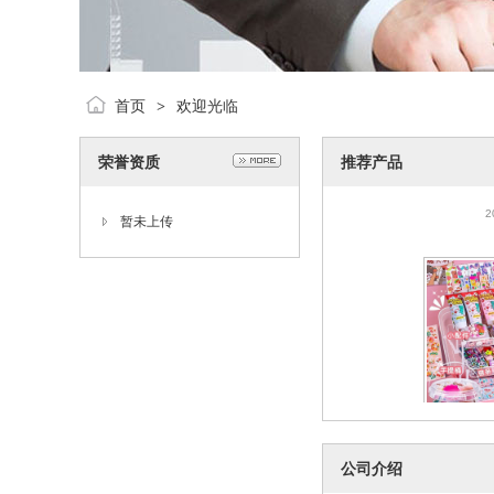
首页
欢迎光临
>
荣誉资质
推荐产品
奶油胶咕卡贴纸套
画手账礼
2
暂未上传
奶油胶咕卡贴纸套
公司介绍
画手账礼
2