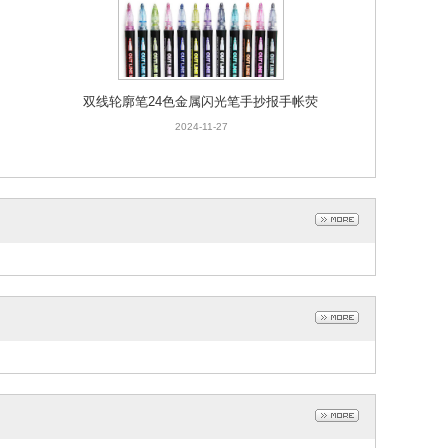
双线轮廓笔24色金属闪光笔手抄报手帐荧
光画笔马克笔学生跨境批发
2024-11-27