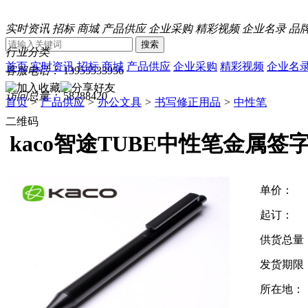
实时资讯
招标
商城
产品供应
企业采购
精彩视频
企业名录
品
搜索
行业分类
首页
实时资讯
招标
商城
产品供应
企业采购
精彩视频
企业名
客服电话：
13955533956
访问总量：
58288420
首页
>
产品供应
>
办公文具
>
书写修正用品
>
中性笔
二维码
kaco智途TUBE中性笔金属签
单价：
起订：
供货总量
发货期限
所在地：