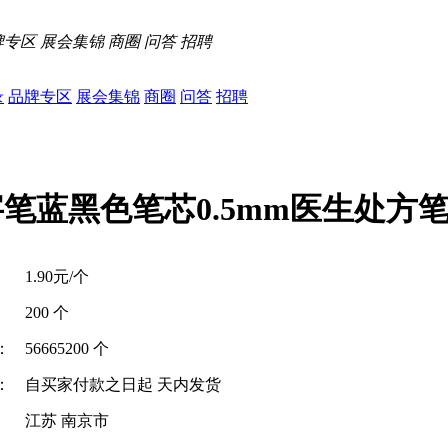
牌专区
展会集锦
商圈
问答
招聘
录
品牌专区
展会集锦
商圈
问答
招聘
字笔蓝黑色笔芯0.5mm医生处方
1.90元/个
200 个
：
56665200 个
：
自买家付款之日起
天内发货
江苏 南京市