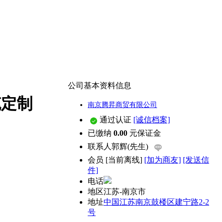
公司基本资料信息
笔定制
南京腾昇商贸有限公司
通过认证
[诚信档案]
已缴纳
0.00
元保证金
联系人
郭辉(先生)
会员
[
当前离线
]
[加为商友]
[发送信
件]
电话
地区
江苏-南京市
地址
中国江苏南京鼓楼区建宁路2-2
号