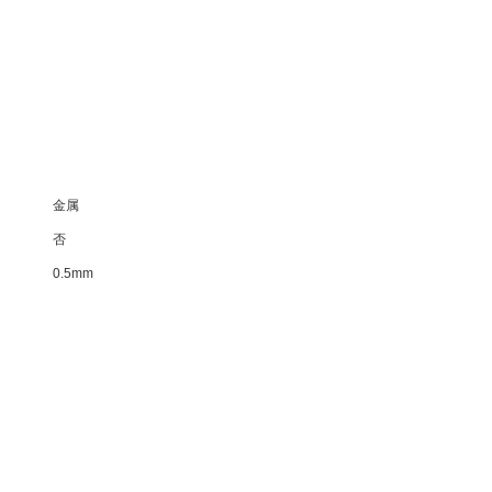
金属
否
0.5mm