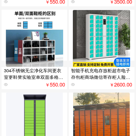
存放柜
别寄存柜
550.00
3500.00
￥
￥
304不锈钢无尘净化车间更衣
智能手机充电存放柜超市电子
室更鞋凳实验室单双面多格换
存包柜商场微信寄存柜人脸识
鞋柜
别指纹柜
550.00
2600.00
￥
￥