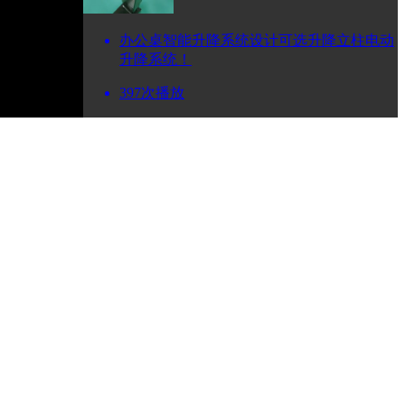
办公桌智能升降系统设计可选升降立柱电动
升降系统！
397次播放