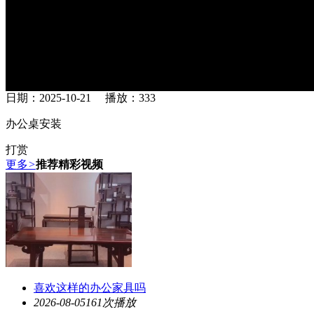
日期：2025-10-21 播放：
333
办公桌安装
打赏
更多
>
推荐精彩视频
喜欢这样的办公家具吗
2026-08-05
161次播放