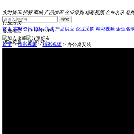
实时资讯
招标
商城
产品供应
企业采购
精彩视频
企业名录
品
搜索
行业分类
首页
实时资讯
招标
商城
产品供应
企业采购
精彩视频
企业名
客服电话：
13955533956
访问总量：
58367329
首页
>
精彩视频
>
精彩视频
>
办公桌安装
二维码