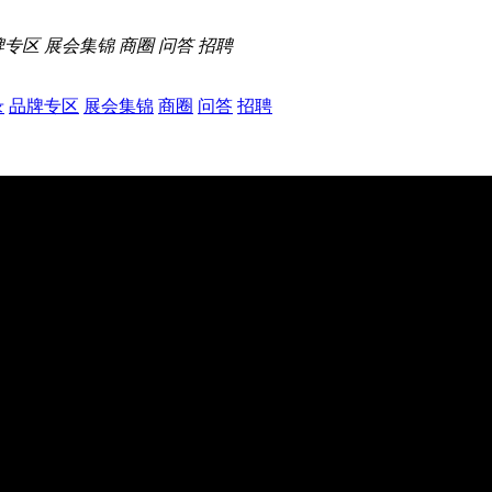
牌专区
展会集锦
商圈
问答
招聘
录
品牌专区
展会集锦
商圈
问答
招聘