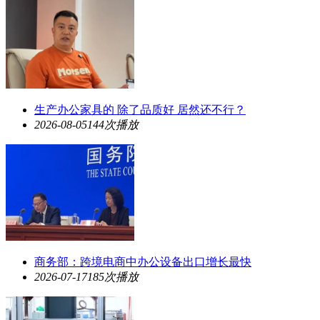
生产办公家具的 除了品质好 居然还不行？
2026-08-05
144次播放
商务部：跨境电商中办公设备出口增长最快
2026-07-17
185次播放