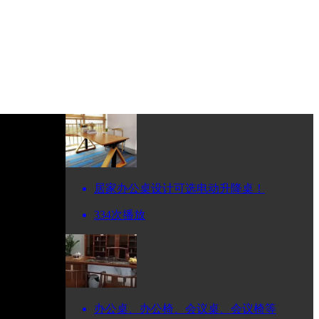
居家办公桌设计可选电动升降桌！
334次播放
办公桌、办公椅、会议桌、会议椅等