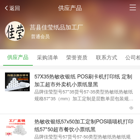
供应产品
返回
莒县佳莹纸品加工厂
普通会员
供应产品
采购清单
荣誉资质
联系方式
公司
57X35热敏收银纸 POS刷卡机打印纸 定制
加工超市外卖机小票纸显黑
品牌佳莹型号57*35货号57-35类型热敏纸热敏纸
规格57*35（mm）加工定制是层数单层包装规格
64卷1小箱 208卷1大箱重量60（g/m2）厚
热敏收银纸57x50加工定制POS喵喵机打印
纸57*50超市餐饮小票纸黑
品牌佳莹型号57货号57-50类型热敏纸热敏纸规